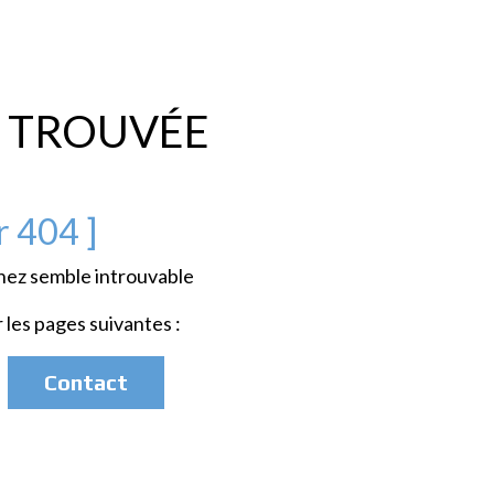
 TROUVÉE
r 404 ]
hez semble introuvable
les pages suivantes :
Contact