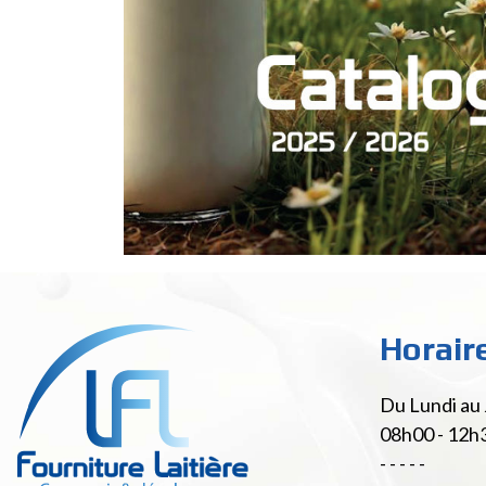
Horair
Du Lundi au 
08h00 - 12h
- - - - -