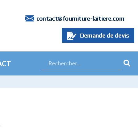
7
contact@fourniture-laitiere.com
Demande de devis
ACT
6