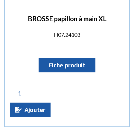
BROSSE papillon à main XL
H07.24103
Fiche produit
Q
u
a
Ajouter
n
t
i