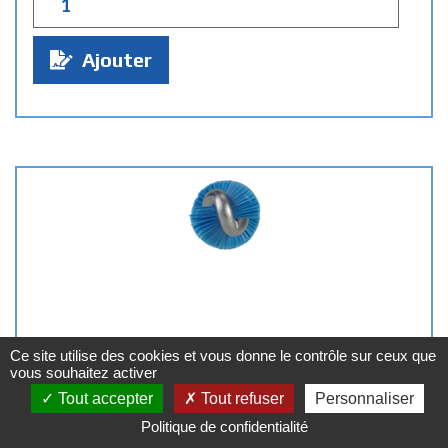
u
a
Ajouter
n
t
i
t
é
:
Ce site utilise des cookies et vous donne le contrôle sur ceux que
vous souhaitez activer
Tout accepter
Tout refuser
Personnaliser
Politique de confidentialité