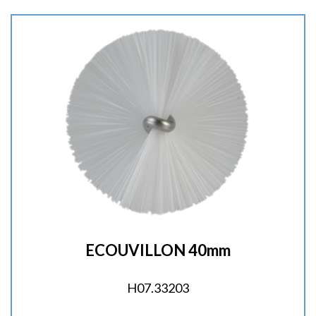
t
é
:
ECOUVILLON 40mm
H07.33203