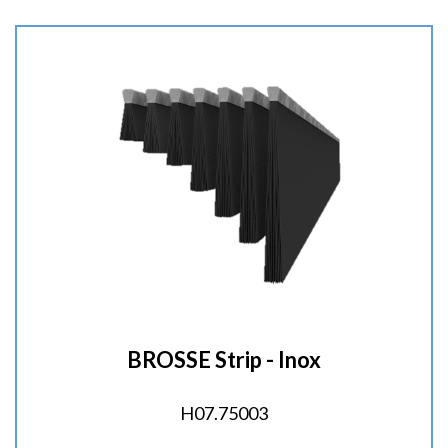
t
é
:
BROSSE Strip - Inox
H07.75003