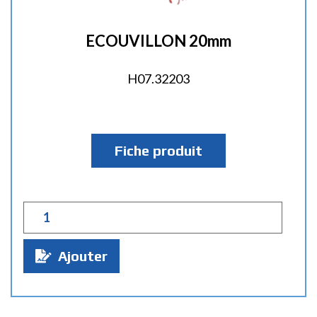
ECOUVILLON 20mm
H07.32203
Fiche produit
Q
u
a
Ajouter
n
t
i