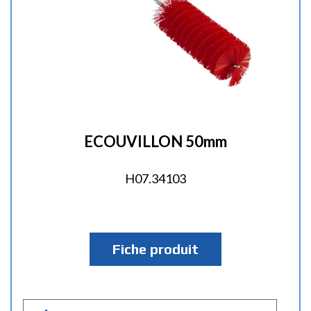
ECOUVILLON 50mm
H07.34103
Fiche produit
Q