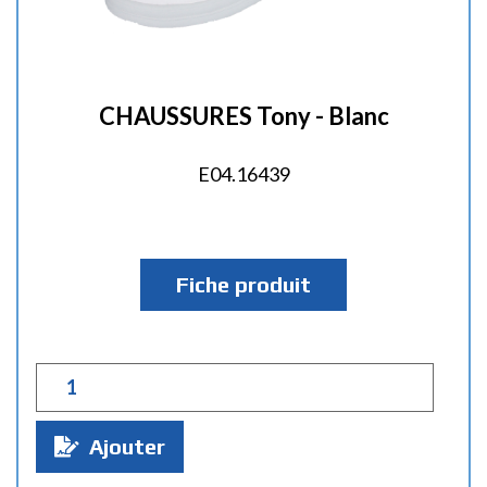
CHAUSSURES Tony - Blanc
E04.16439
Fiche produit
Q
u
a
Ajouter
n