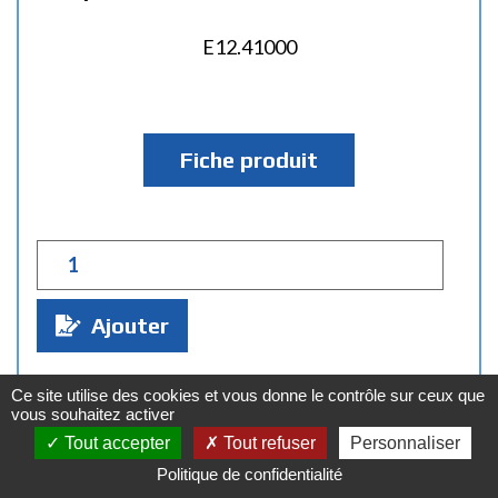
E12.41000
Fiche produit
Q
u
a
Ajouter
n
t
Ce site utilise des cookies et vous donne le contrôle sur ceux que
i
vous souhaitez activer
t
Tout accepter
Tout refuser
Personnaliser
é
Politique de confidentialité
: