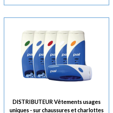
t
i
t
é
:
DISTRIBUTEUR Vêtements usages
uniques - sur chaussures et charlottes