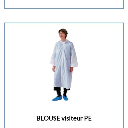
a
n
t
i
t
é
:
BLOUSE visiteur PE