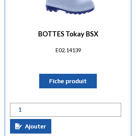
BOTTES Tokay BSX
E02.14139
Fiche produit
Q
u
a
Ajouter
n