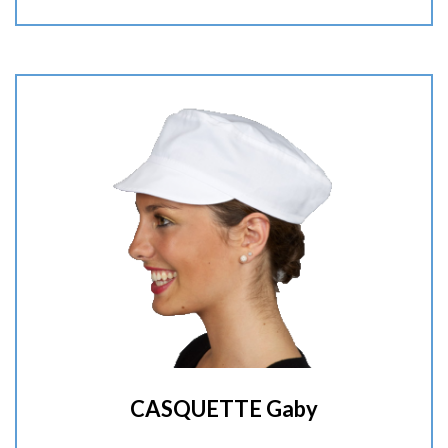
t
i
t
é
:
CASQUETTE Gaby