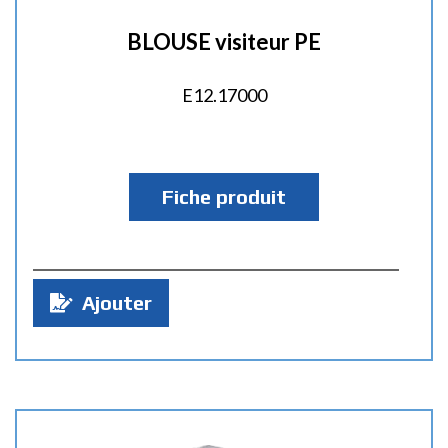
BLOUSE visiteur PE
E12.17000
Fiche produit
Q
Ajouter
u
a
n
t
i
t