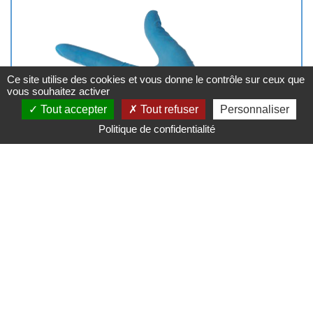
é
:
Ce site utilise des cookies et vous donne le contrôle sur ceux que
vous souhaitez activer
Tout accepter
Tout refuser
Personnaliser
Politique de confidentialité
GANTS Nitrile non poudré
E12.15197