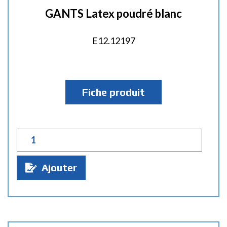
GANTS Latex poudré blanc
E12.12197
Fiche produit
Q
u
a
Ajouter
n
t
i
t