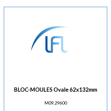
t
é
:
BLOC-MOULES Ovale 62x132mm
M09.29600