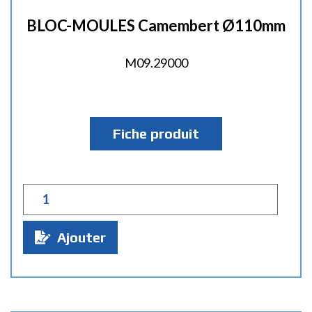
BLOC-MOULES Camembert Ø110mm
M09.29000
Fiche produit
Q
u
a
Ajouter
n
t
i
t