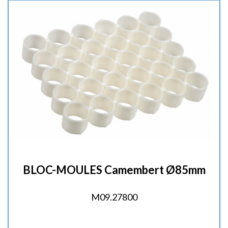
é
:
BLOC-MOULES Camembert Ø85mm
M09.27800