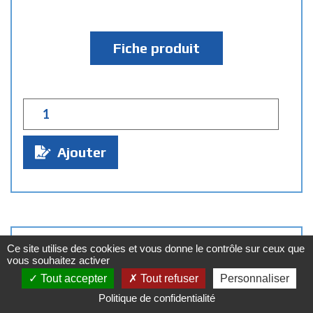
Fiche produit
Q
u
a
Ajouter
n
t
i
t
é
Ce site utilise des cookies et vous donne le contrôle sur ceux que
:
vous souhaitez activer
Tout accepter
Tout refuser
Personnaliser
Politique de confidentialité