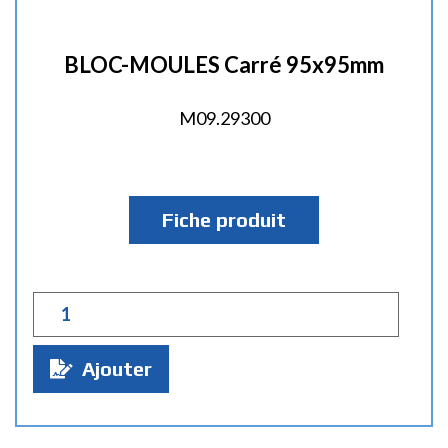
BLOC-MOULES Carré 95x95mm
M09.29300
Fiche produit
Q
u
a
Ajouter
n
t
i