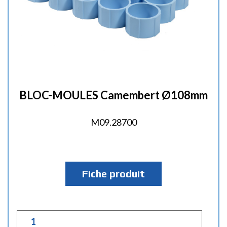
BLOC-MOULES Camembert Ø108mm
M09.28700
Fiche produit
Q