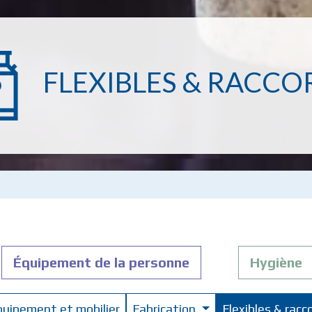
FLEXIBLES & RACCO
Équipement de la personne
Hygiène
quipement et mobilier
Fabrication
Flexibles & racc