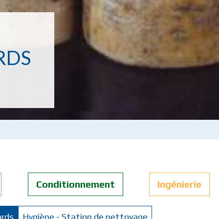
RDS
Conditionnement
Ingénierie
ords
Hygiène - Station de nettoyage