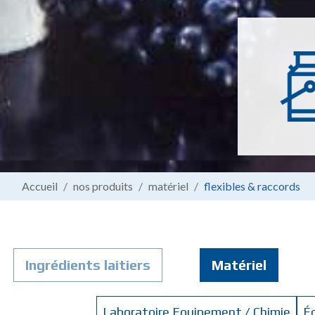
Accueil
nos produits
matériel
flexibles & raccords
Ingrédients laitiers
Matériel
Laboratoire Equipement / Chimie
É