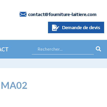
7
contact@fourniture-laitiere.com
Demande de devis
ACT
 MA02