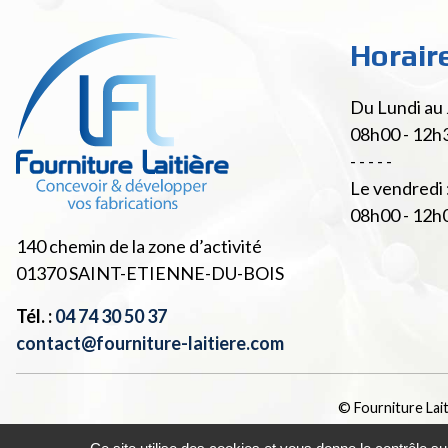
Horair
Du Lundi au 
08h00 - 12h
- - - - -
Le vendredi 
08h00 - 12h
140 chemin de la zone d’activité
01370
SAINT-ETIENNE-DU-BOIS
Tél. :
04 74 30 50 37
contact@fourniture-laitiere.com
© Fourniture Lai