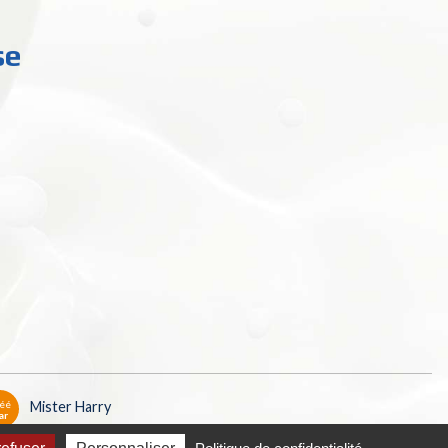
se
éé
Mister Harry
ar