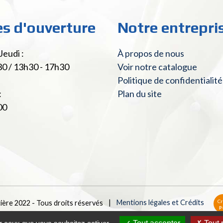
es d'ouverture
Notre entrepri
Jeudi :
À propos de nous
30 / 13h30 - 17h30
Voir notre catalogue
Politique de confidentialité
:
Plan du site
00
Cr
tière 2022 - Tous droits réservés
|
Mentions légales et Crédits
p