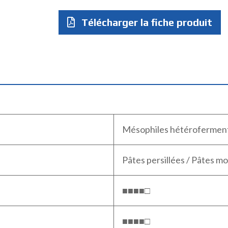
Télécharger la fiche produit
Mésophiles hétéroferment
Pâtes persillées / Pâtes mo
■■■■□
■■■■□