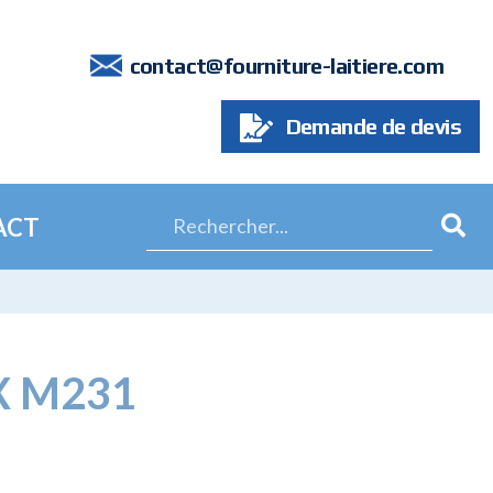
7
contact@fourniture-laitiere.com
Demande de devis
ACT
X M231