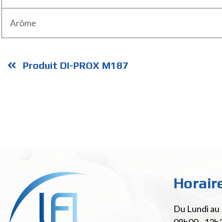
Arôme
Produit DI-PROX M187
Horair
Du Lundi au 