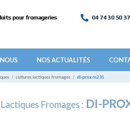
duits pour fromageries
04 74 30 50 3
 NOUS
NOS ACTUALITÉS
CONT
iques
cultures lactiques fromages
di-prox m231
DI-PRO
 Lactiques Fromages :