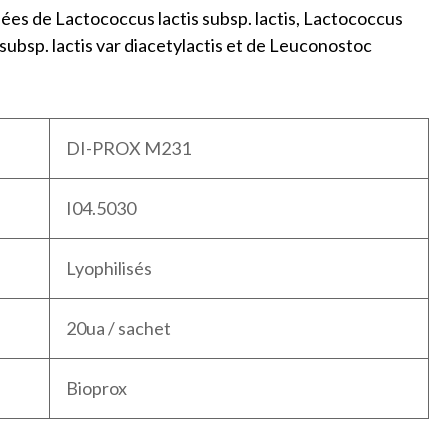
es de Lactococcus lactis subsp. lactis, Lactococcus
 subsp. lactis var diacetylactis et de Leuconostoc
DI-PROX M231
I04.5030
Lyophilisés
20ua / sachet
Bioprox