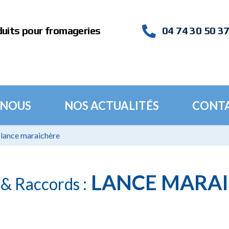
duits pour fromageries
04 74 30 50 3
 NOUS
NOS ACTUALITÉS
CONT
lance maraichère
LANCE MARA
 & Raccords :