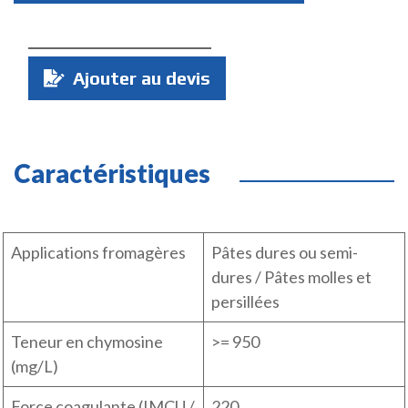
Quantité
Ajouter au devis
:
Caractéristiques
Applications fromagères
Pâtes dures ou semi-
dures / Pâtes molles et
persillées
Teneur en chymosine
>= 950
(mg/L)
Force coagulante (IMCU /
220