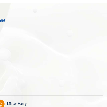
se
éé
Mister Harry
ar