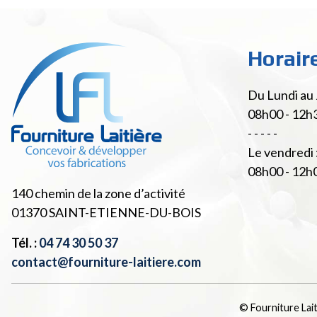
Horair
Du Lundi au 
08h00 - 12h
- - - - -
Le vendredi 
08h00 - 12h
140 chemin de la zone d’activité
01370
SAINT-ETIENNE-DU-BOIS
Tél. :
04 74 30 50 37
contact@fourniture-laitiere.com
© Fourniture Lai