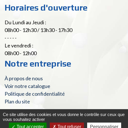
Horaires d'ouverture
Du Lundi au Jeudi :
08h00 - 12h30 / 13h30 - 17h30
- - - - -
Le vendredi :
08h00 - 12h00
Notre entreprise
À propos de nous
Voir notre catalogue
Politique de confidentialité
Plan du site
Ce site utilise des cookies et vous donne le contrôle sur ceux que
vous souhaitez activer
© Fourniture Laitière 2022 - Tous droits réservés
|
Mentions
Tout accepter
Tout refuser
Personnaliser