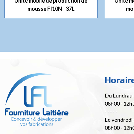
Unité mobile de production de
Unité m
mousse FI10N - 37L
mou
Horair
Du Lundi au 
08h00 - 12h
- - - - -
Le vendredi 
08h00 - 12h