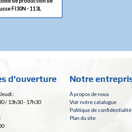
obile de production de
sse FI30N - 113L
es d'ouverture
Notre entrepri
Jeudi :
À propos de nous
30 / 13h30 - 17h30
Voir notre catalogue
Politique de confidentialité
:
Plan du site
00