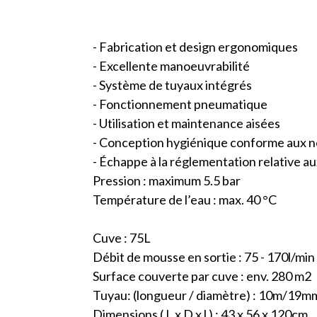
- Fabrication et design ergonomiques
- Excellente manoeuvrabilité
- Système de tuyaux intégrés
- Fonctionnement pneumatique
- Utilisation et maintenance aisées
- Conception hygiénique conforme aux 
- Échappe à la réglementation relative 
Pression : maximum 5.5 bar
Température de l’eau : max. 40 °C
Cuve : 75L
Débit de mousse en sortie : 75 - 170l/min
Surface couverte par cuve : env. 280 m2
Tuyau: (longueur / diamètre) : 10m/19m
Dimensions ( L x D x l ) : 43 x 56 x 120cm