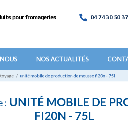
duits pour fromageries
04 74 30 50 3
 NOUS
NOS ACTUALITÉS
CONT
ttoyage
unité mobile de production de mousse fi20n - 75l
UNITÉ MOBILE DE P
 :
FI20N - 75L