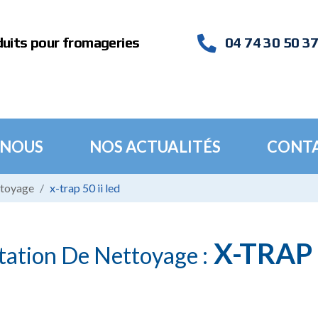
duits pour fromageries
04 74 30 50 3
 NOUS
NOS ACTUALITÉS
CONT
ttoyage
x-trap 50 ii led
X-TRAP 
tation De Nettoyage :