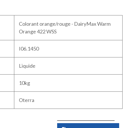
Colorant orange/rouge - DairyMax Warm
Orange 422 WSS
I06.1450
Liquide
10kg
Oterra
Quantité