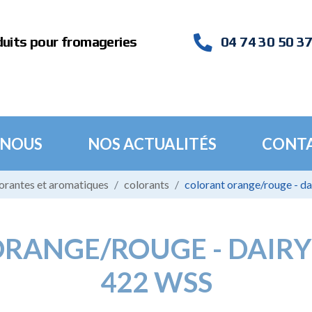
duits pour fromageries
04 74 30 50 3
 NOUS
NOS ACTUALITÉS
CONT
lorantes et aromatiques
colorants
colorant orange/rouge - 
ORANGE/ROUGE - DAI
422 WSS