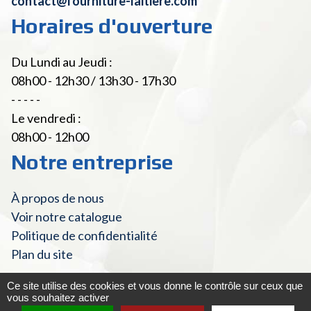
contact@fourniture-laitiere.com
Horaires d'ouverture
Du Lundi au Jeudi :
08h00 - 12h30 / 13h30 - 17h30
- - - - -
Le vendredi :
08h00 - 12h00
Notre entreprise
À propos de nous
Voir notre catalogue
Politique de confidentialité
Plan du site
Ce site utilise des cookies et vous donne le contrôle sur ceux que
vous souhaitez activer
© Fourniture Laitière 2022 - Tous droits réservés
|
Mentions