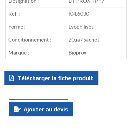
Désignation :
DI-PROX TPF7
Ref. :
I04.6030
Forme :
Lyophilisés
Conditionnement :
20ua / sachet
Marque :
Bioprox
Télécharger la fiche produit
Quantité
Ajouter au devis
: