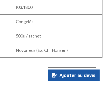
I03.1800
Congelés
500u / sachet
Novonesis (Ex: Chr Hansen)
Quantité
Ajouter au devis
: