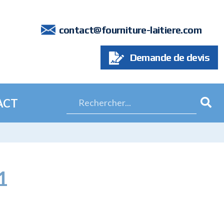
7
contact@fourniture-laitiere.com
Demande de devis
ACT
1