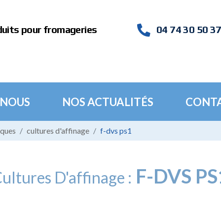
duits pour fromageries
04 74 30 50 3
 NOUS
NOS ACTUALITÉS
CONT
iques
cultures d'affinage
f-dvs ps1
F-DVS PS
ultures D'affinage :