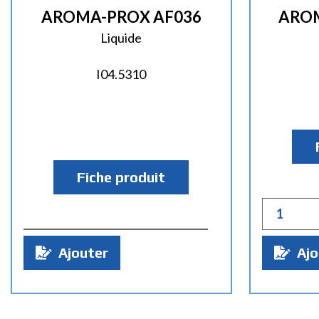
AROMA-PROX AF036
AROM
Liquide
I04.5310
Fiche produit
Q
Ajouter
Ajo
u
a
n
t