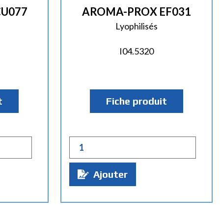
U077
AROMA-PROX EF031
Lyophilisés
I04.5320
t
Fiche produit
Q
u
a
Ajouter
n
t
i