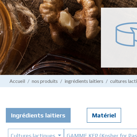
Accueil
nos produits
ingrédients laitiers
cultures lact
Ingrédients laitiers
Matériel
Cultures lactiques
GAMME KFP (Kosher for Pas