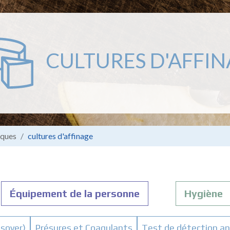
CULTURES D'AFFI
iques
cultures d'affinage
Équipement de la personne
Hygiène
sover)
Présures et Coagulants
Test de détection an