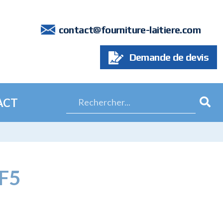
7
contact@fourniture-laitiere.com
Demande de devis
ACT
F5