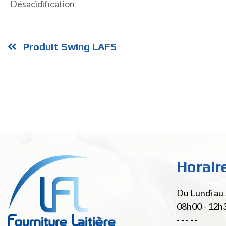
Désacidification
Produit Swing LAF5
Horair
Du Lundi au 
08h00 - 12h
- - - - -