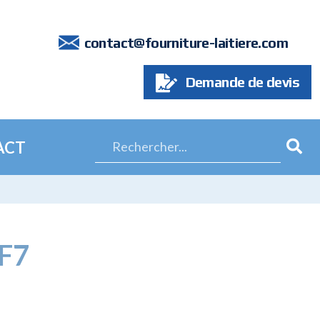
7
contact@fourniture-laitiere.com
Demande de devis
ACT
F7