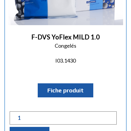
F-DVS YoFlex MILD 1.0
Congelés
I03.1430
Fiche produit
Q
u
a