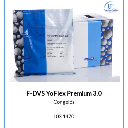
é
:
F-DVS YoFlex Premium 3.0
Congelés
I03.1470