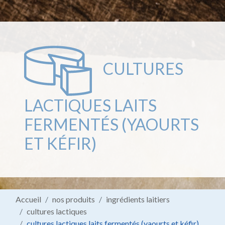
CULTURES
LACTIQUES LAITS
FERMENTÉS (YAOURTS
ET KÉFIR)
Accueil
nos produits
ingrédients laitiers
cultures lactiques
cultures lactiques laits fermentés (yaourts et kéfir)