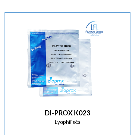
i
t
é
:
DI-PROX K023
Lyophilisés