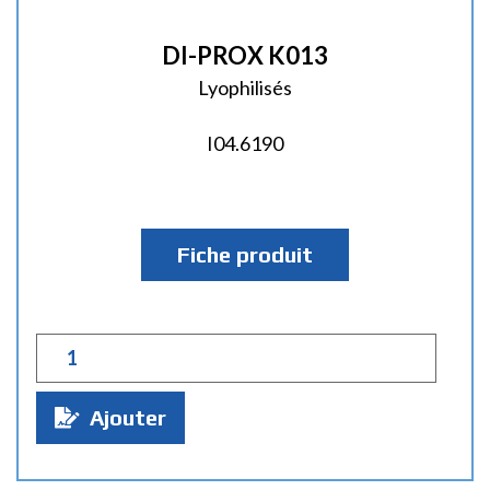
DI-PROX K013
Lyophilisés
I04.6190
Fiche produit
Q
u
a
Ajouter
n
t