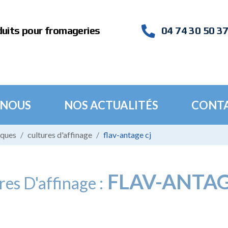
duits pour fromageries
04 74 30 50 3
 NOUS
NOS ACTUALITÉS
CONT
iques
cultures d'affinage
flav-antage cj
FLAV-ANTAG
res D'affinage :