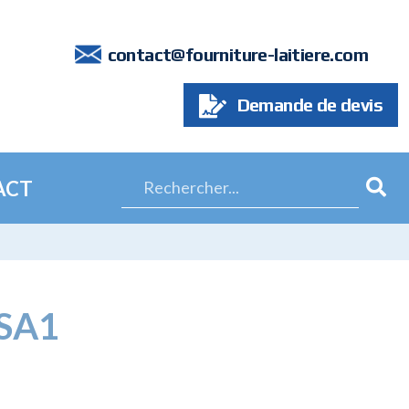
7
contact@fourniture-laitiere.com
Demande de devis
ACT
SA1