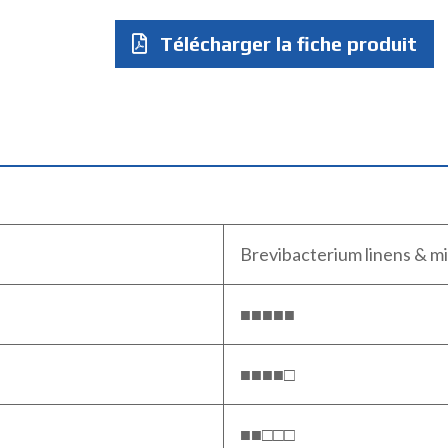
Télécharger la fiche produit
Brevibacterium linens & m
■■■■■
■■■■□
■■□□□