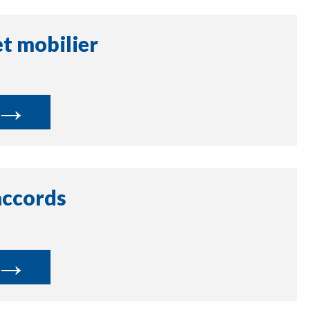
t mobilier
→
accords
→